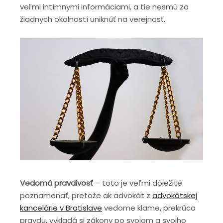
veľmi intímnymi informáciami, a tie nesmú za
žiadnych okolností uniknúť na verejnosť.
Vedomá pravdivosť
– toto je veľmi dôležité
poznamenať, pretože ak advokát z
advokátskej
kancelárie v Bratislave
vedome klame, prekrúca
pravdu, vykladá si zákony po svojom a svojho