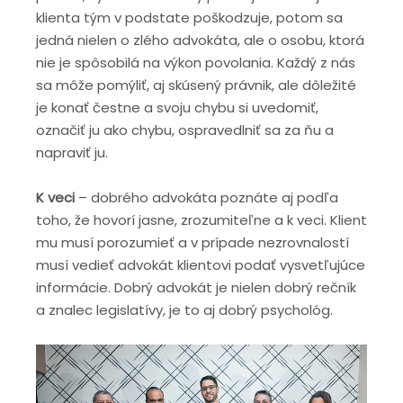
klienta tým v podstate poškodzuje, potom sa
jedná nielen o zlého advokáta, ale o osobu, ktorá
nie je spôsobilá na výkon povolania. Každý z nás
sa môže pomýliť, aj skúsený právnik, ale dôležité
je konať čestne a svoju chybu si uvedomiť,
označiť ju ako chybu, ospravedlniť sa za ňu a
napraviť ju.
K veci
– dobrého advokáta poznáte aj podľa
toho, že hovorí jasne, zrozumiteľne a k veci. Klient
mu musí porozumieť a v prípade nezrovnalostí
musí vedieť advokát klientovi podať vysvetľujúce
informácie. Dobrý advokát je nielen dobrý rečník
a znalec legislatívy, je to aj dobrý psychológ.