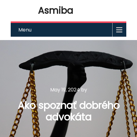
Asmiba
Menu
May 19, 2024
by
Ako spoznať dobrého
advokáta