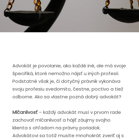
Advokát je povolanie, ako každé iné, ale má svoje
špecifiká, ktoré nemožno nájsť u iných profesií.
Podstatné však je, či dotyčný právnik vykonáva
svoju profesiu svedomito, čestne, poctivo a tiež
odborne. Ako sa vlastne pozná dobrý advokát?
Mlčanlivosť
– každý advokát musí v prvom rade
zachovať mlčanlivosť a hájiť záujmy svojho
klienta s ohľadom na právny poriadok.
Advokátovi sa totiž musíte mnohokrát zveriť aj s