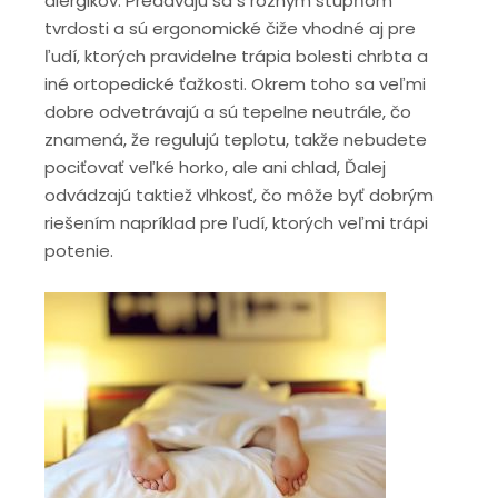
alergikov. Predávajú sa s rôznym stupňom
tvrdosti a sú ergonomické čiže vhodné aj pre
ľudí, ktorých pravidelne trápia bolesti chrbta a
iné ortopedické ťažkosti. Okrem toho sa veľmi
dobre odvetrávajú a sú tepelne neutrále, čo
znamená, že regulujú teplotu, takže nebudete
pociťovať veľké horko, ale ani chlad, Ďalej
odvádzajú taktiež vlhkosť, čo môže byť dobrým
riešením napríklad pre ľudí, ktorých veľmi trápi
potenie.