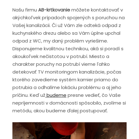
Našu firmu
AB-krtkovanie
môžete kontaktovať v
akýchkoľvek prípadoch spojených s poruchou na
Vašej kanalizácii. Či už Vám zle odteká odpad z
kuchynského drezu alebo sa Vám úplne upchal
odpad z WC, my daný problém vyriešime.
Disponujeme kvalitnou technikou, aká si poradí s
akoukoľvek nečistotou v potrubí. Miesto a
charakter poruchy na potrubí vieme ľahko
detekovať TV monitoringom kanalizácie, počas
ktorého zavedieme systém kamier priamo do
potrubia a odhalíme lokáciu problému a aj jeho
príčinu. Keď už
budeme
presne vedieť, čo Vaše
nepríjemnosti v domácnosti spôsobilo, zvolíme si
metódu, akou budeme ďalej postupovať.