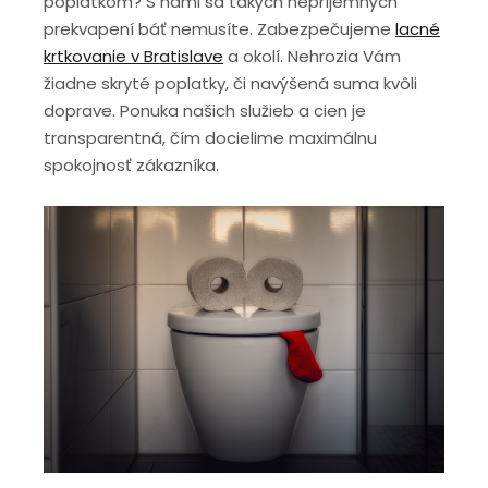
poplatkom? S nami sa takých nepríjemných
prekvapení báť nemusíte. Zabezpečujeme
lacné
krtkovanie v Bratislave
a okolí. Nehrozia Vám
žiadne skryté poplatky, či navýšená suma kvôli
doprave. Ponuka našich služieb a cien je
transparentná, čím docielime maximálnu
spokojnosť zákazníka.