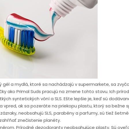
 gél a mydlá, ktoré sa nachádzajú v supermarkete, sa zvyča
čky ako Primal Suds pracujú na zmene tohto stavu. Ich príro
kých syntetických vôní a SLS. Ešte lepšie je, keď sú dodáva
vpred, ak sa pozeráte na priekopu plastu, ktorý sa bežne sp
zázraky, neobsahujú SLS, parabény a parfumy, sú tiež šetrn
 zahŕňať znečistenie planéty.
nérom. Prírodné dezodoranty neobsahujúce plasty. Sú oveľa