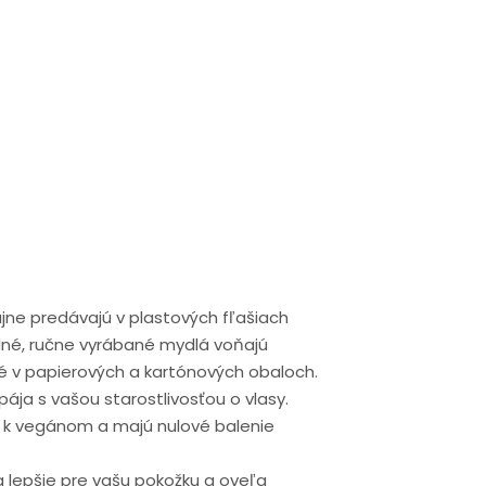
jne predávajú v plastových fľašiach
dné, ručne vyrábané mydlá voňajú
né v papierových a kartónových obaloch.
ája s vašou starostlivosťou o vlasy.
é k vegánom a majú nulové balenie
 lepšie pre vašu pokožku a oveľa