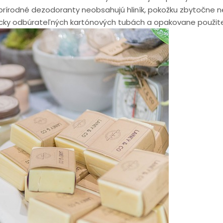
o prírodné dezodoranty neobsahujú hliník, pokožku zbytočne n
ogicky odbúrateľných kartónových tubách a opakovane použi