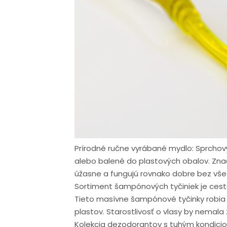
Prírodné ručne vyrábané mydlo: Sprchový
alebo balené do plastových obalov. Zna
úžasne a fungujú rovnako dobre bez všet
Sortiment šampónových tyčiniek je cesta 
Tieto masívne šampónové tyčinky robia 
plastov. Starostlivosť o vlasy by nemala
Kolekcia dezodorantov s tuhým kondicio