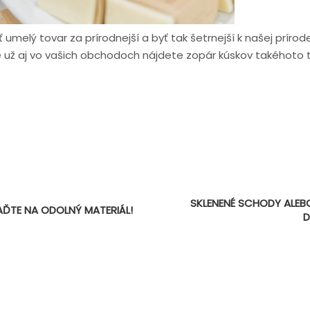
ť umelý tovar za prírodnejší a byť tak šetrnejší k našej príro
čite už aj vo vašich obchodoch nájdete zopár kúskov takéhoto 
E
SKLENENÉ SCHODY ALEB
AĎTE NA ODOLNÝ MATERIÁL!
D