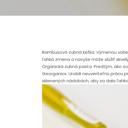
Bambusová zubná kefka: Výmenou vašej p
ľahká zmena a navyše môže slúžiť skvelý
Organická zubná pasta: Predtým, ako som
Georganics. Urobili neuveriteľnú prácu p
sklenených nádobách, aby sa dala ľahko 