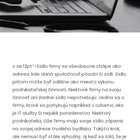
z ze:12pt”>
Sídlo firmy sa všeobecne chápe ako
adresa, kde daná spoločnosť pôsobí či sídli. Sídlo
pritom môže byť odlišne ako miesto výkonu
podnikateľskej činnosti. Niektoré firmy na svoju
činnosť ani žiadne sídlo nepotrebujú. Jedna sa o
firmy, ktoré sa pohybujú napríklad v odvetví, ako
je IT služby či nejaké poradenstvo. Niektorý
podnikatelia, čiže firmy majú svoje sídlo zápisné
na svojej adrese trvalého bydliska. Takýto krok,
ale nemusí byť stále výhodný, aj keď sa zdá, že je