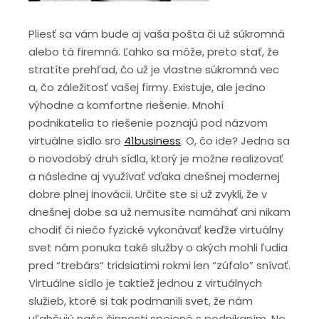
Pliesť sa vám bude aj vaša pošta či už súkromná
alebo tá firemná. Ľahko sa môže, preto stať, že
stratíte prehľad, čo už je vlastne súkromná vec
a, čo záležitosť vašej firmy. Existuje, ale jedno
výhodne a komfortne riešenie. Mnohí
podnikatelia to riešenie poznajú pod názvom
virtuálne sídlo sro
41business
.
O, čo ide? Jedna sa
o novodobý druh sídla, ktorý je možne realizovať
a následne aj využívať vďaka dnešnej modernej
dobre plnej inovácii. Určite ste si už zvykli, že v
dnešnej dobe sa už nemusíte namáhať ani nikam
chodiť či niečo fyzické vykonávať keďže virtuálny
svet nám ponuka také služby o akých mohli ľudia
pred “trebárs“ tridsiatimi rokmi len “zúfalo” snívať.
Virtuálne sídlo je taktiež jednou z virtuálnych
služieb, ktoré si tak podmanili svet, že nám
uľahčujú naše činnosti spojené s podnikaním. No