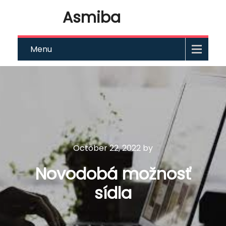
Asmiba
Menu
October 22, 2022
by
Novodobá možnosť
sídla