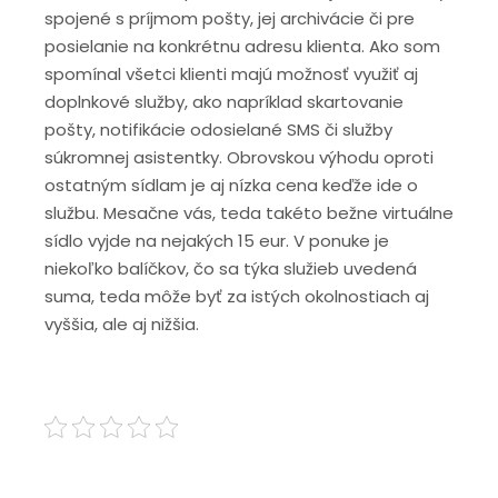
spojené s príjmom pošty, jej archivácie či pre
posielanie na konkrétnu adresu klienta. Ako som
spomínal všetci klienti majú možnosť využiť aj
doplnkové služby, ako napríklad skartovanie
pošty, notifikácie odosielané SMS či služby
súkromnej asistentky. Obrovskou výhodu oproti
ostatným sídlam je aj nízka cena keďže ide o
službu. Mesačne vás, teda takéto bežne virtuálne
sídlo vyjde na nejakých 15 eur. V ponuke je
niekoľko balíčkov, čo sa týka služieb uvedená
suma, teda môže byť za istých okolnostiach aj
vyššia, ale aj nižšia.