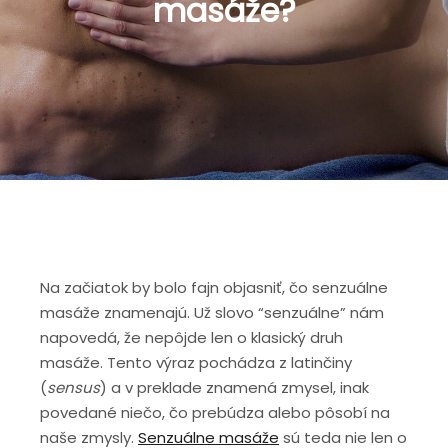
masáže?
Na začiatok by bolo fajn objasniť, čo senzuálne
masáže znamenajú. Už slovo “senzuálne” nám
napovedá, že nepôjde len o klasický druh
masáže. Tento výraz pochádza z latinčiny
(
sensus
) a v preklade znamená zmysel, inak
povedané niečo, čo prebúdza alebo pôsobí na
naše zmysly.
Senzuálne masáže
sú teda nie len o