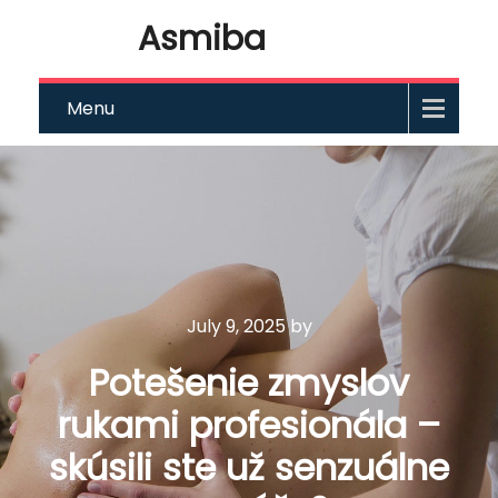
Asmiba
Menu
July 9, 2025
by
Potešenie zmyslov
rukami profesionála –
skúsili ste už senzuálne