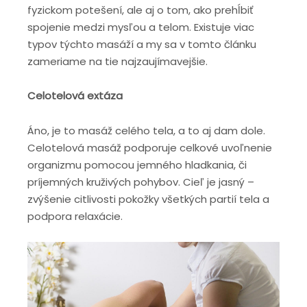
fyzickom potešení, ale aj o tom, ako prehĺbiť
spojenie medzi mysľou a telom. Existuje viac
typov týchto masáží a my sa v tomto článku
zameriame na tie najzaujímavejšie.
Celotelová extáza
Áno, je to masáž celého tela, a to aj dam dole.
Celotelová masáž podporuje celkové uvoľnenie
organizmu pomocou jemného hladkania, či
príjemných kruživých pohybov. Cieľ je jasný –
zvýšenie citlivosti pokožky všetkých partií tela a
podpora relaxácie.