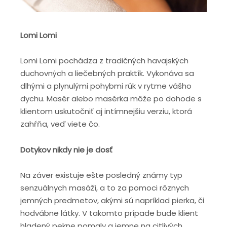
Lomi Lomi
Lomi Lomi pochádza z tradičných havajských
duchovných a liečebných praktík. Vykonáva sa
dlhými a plynulými pohybmi rúk v rytme vášho
dychu. Masér alebo masérka môže po dohode s
klientom uskutočniť aj intímnejšiu verziu, ktorá
zahŕňa, veď viete čo.
Dotykov nikdy nie je dosť
Na záver existuje ešte posledný známy typ
senzuálnych masáží, a to za pomoci rôznych
jemných predmetov, akými sú napríklad pierka, či
hodvábne látky. V takomto prípade bude klient
hladený pekne pomaly a jemne na citlivých