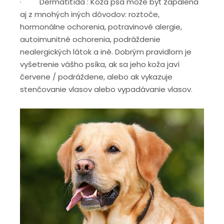
· Dermatitída : Koža psa môže byť zapálená
aj z mnohých iných dôvodov: roztoče,
hormonálne ochorenia, potravinové alergie,
autoimunitné ochorenia, podráždenie
nealergických látok a iné. Dobrým pravidlom je
vyšetrenie vášho psíka, ak sa jeho koža javí
červene / podráždene, alebo ak vykazuje
stenčovanie vlasov alebo vypadávanie vlasov.