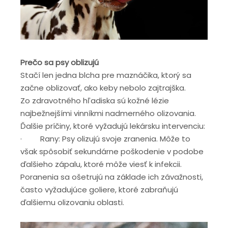
Prečo sa psy oblizujú
Stačí len jedna blcha pre maznáčika, ktorý sa
začne oblizovať, ako keby nebolo zajtrajška.
Zo zdravotného hľadiska sú kožné lézie
najbežnejšími vinníkmi nadmerného olizovania.
Ďalšie príčiny, ktoré vyžadujú lekársku intervenciu:
· Rany: Psy olizujú svoje zranenia. Môže to
však spôsobiť sekundárne poškodenie v podobe
ďalšieho zápalu, ktoré môže viesť k infekcii.
Poranenia sa ošetrujú na základe ich závažnosti,
často vyžadujúce goliere, ktoré zabraňujú
ďalšiemu olizovaniu oblasti.