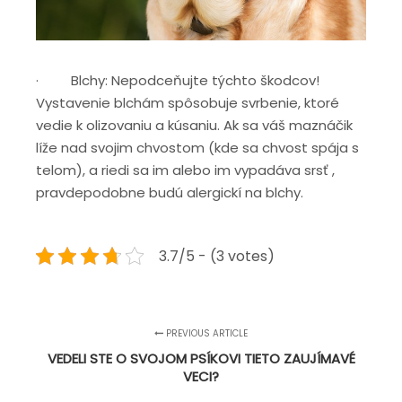
· Blchy: Nepodceňujte týchto škodcov!
Vystavenie blchám spôsobuje svrbenie, ktoré
vedie k olizovaniu a kúsaniu. Ak sa váš maznáčik
líže nad svojim chvostom (kde sa chvost spája s
telom), a riedi sa im alebo im vypadáva srsť ,
pravdepodobne budú alergickí na blchy.
3.7/5 - (3 votes)
PREVIOUS ARTICLE
VEDELI STE O SVOJOM PSÍKOVI TIETO ZAUJÍMAVÉ
VECI?