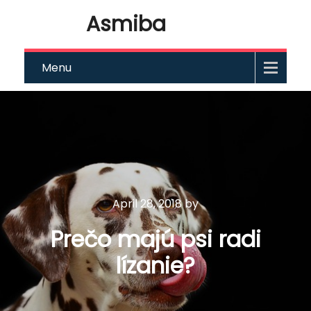
Asmiba
Menu
April 28, 2018
by
Prečo majú psi radi
lízanie?