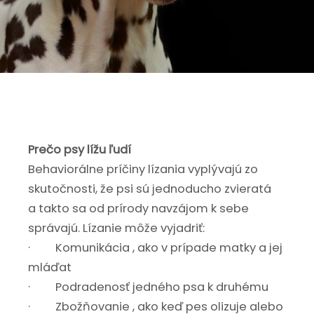
Prečo psy lížu ľudí
Behaviorálne príčiny lízania vyplývajú zo
skutočnosti, že psi sú jednoducho zvieratá
a takto sa od prírody navzájom k sebe
správajú. Lízanie môže vyjadriť:
· Komunikácia , ako v prípade matky a jej
mláďat
· Podradenosť jedného psa k druhému
· Zbožňovanie , ako keď pes olizuje alebo