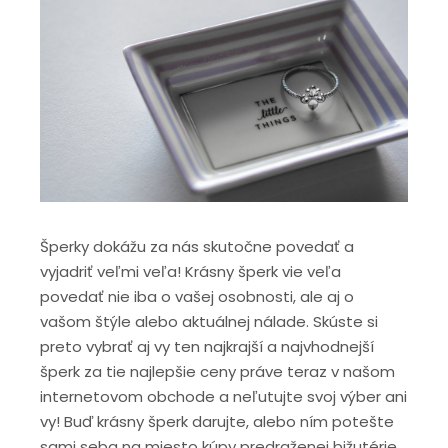
Šperky dokážu za nás skutočne povedať a
vyjadriť veľmi veľa! Krásny šperk vie veľa
povedať nie iba o vašej osobnosti, ale aj o
vašom štýle alebo aktuálnej nálade. Skúste si
preto vybrať aj vy ten najkrajší a najvhodnejší
šperk za tie najlepšie ceny práve teraz v našom
internetovom obchode a neľutujte svoj výber ani
vy! Buď krásny šperk darujte, alebo ním potešte
sami seba na miesto kúpy predraženej bižutérie,