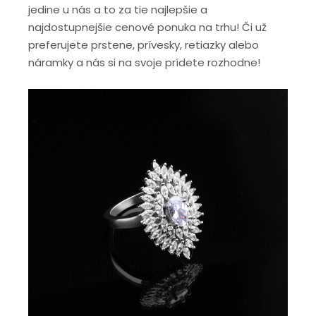
jedine u nás a to za tie najlepšie a
najdostupnejšie cenové ponuka na trhu! Či už
preferujete prstene, prívesky, retiazky alebo
náramky a nás si na svoje prídete rozhodne!