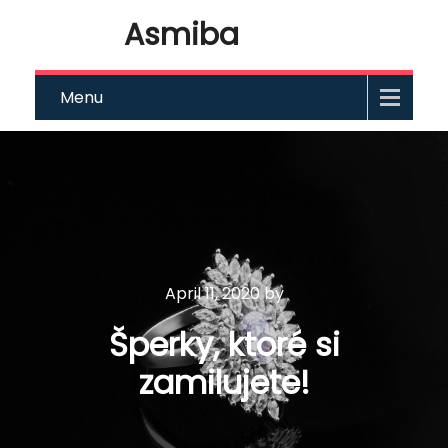
Asmiba
Menu
April 11, 2020
by
Šperky, ktoré si
zamilujete!